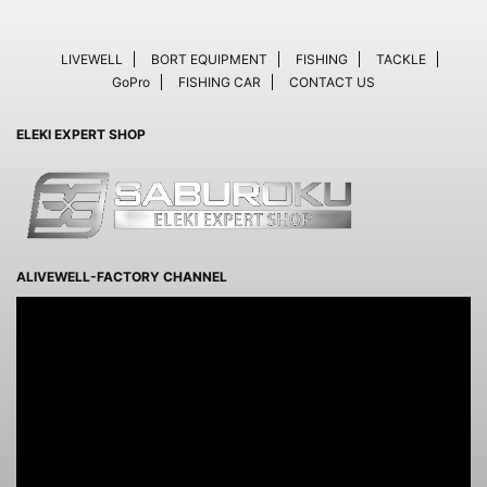
LIVEWELL
BORT EQUIPMENT
FISHING
TACKLE
GoPro
FISHING CAR
CONTACT US
ELEKI EXPERT SHOP
ALIVEWELL-FACTORY CHANNEL
動
画
プ
レ
ー
ヤ
ー