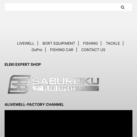
LIVEWELL
BORT EQUIPMENT
FISHING
TACKLE
GoPro
FISHING CAR
CONTACT US
ELEKI EXPERT SHOP
ALIVEWELL-FACTORY CHANNEL
動
画
プ
レ