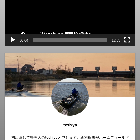
ー
ヤ
ー
00:00
12:03
toshiya
初めまして管理人のtoshiyaと申します。新利根川がホームフィールド